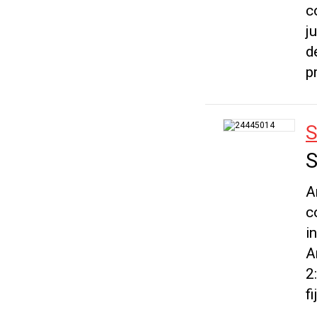
c
j
d
p
S
S
A
c
i
A
2
fi