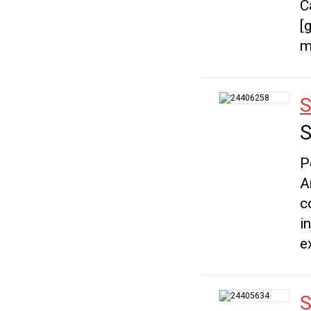
C
[
m
S
S
P
A
c
i
e
S