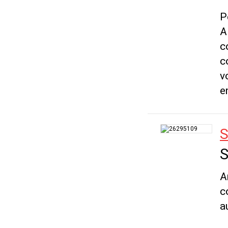
P
A
c
c
v
e
S
S
A
c
a