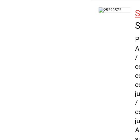
S
S
P
A
/
c
c
c
j
/
c
j
A
s