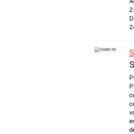
A
2
D
2
S
S
P
P
c
c
v
e
d