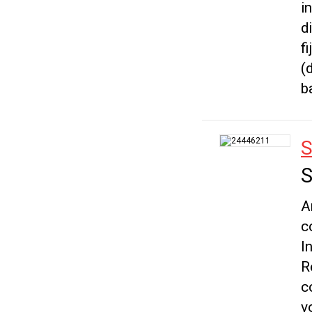
i
d
f
(
b
S
S
A
c
I
R
c
v