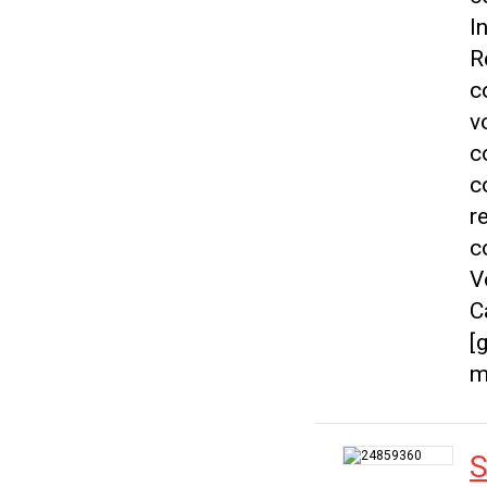
I
R
c
v
c
c
r
c
V
C
[
m
S