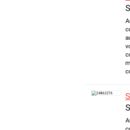
S
A
c
a
v
c
m
c
S
S
A
c