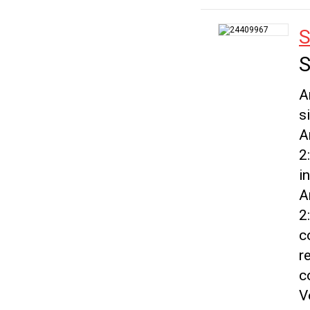
S
S
A
s
A
2
i
A
2
c
r
c
V