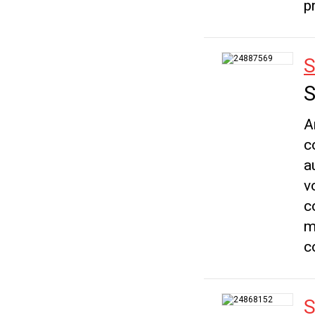
p
S
S
A
c
a
v
c
m
c
S