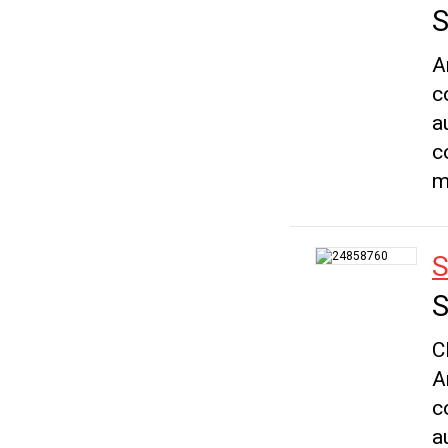
S
A
c
a
c
m
S
S
C
A
c
a