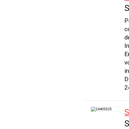
S
P
c
d
I
E
v
i
D
2
S
S