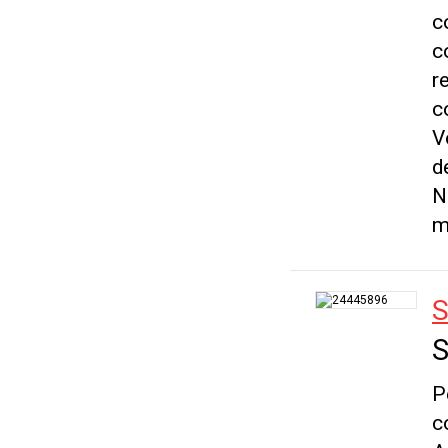
c
c
r
c
V
d
N
m
S
S
P
c