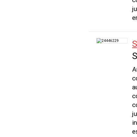
c
j
e
S
S
A
c
a
c
c
j
i
e