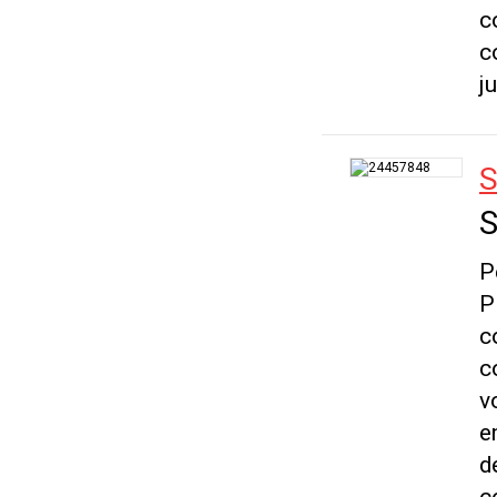
c
c
j
S
S
P
P
c
c
v
e
d