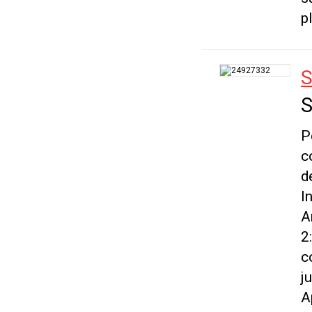
p
S
S
P
c
d
I
A
2
c
j
A