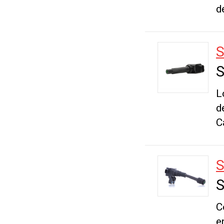
d
S
L
d
C
S
C
e