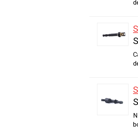
d
S
C
d
S
N
b