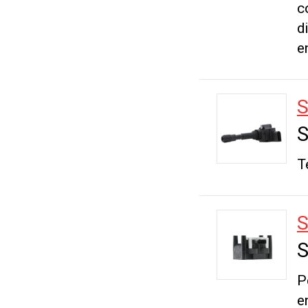
c
d
e
S
T
S
P
e