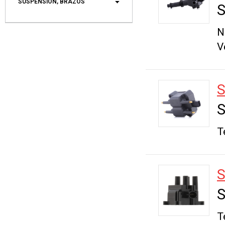
SUSPENSIÓN, BRAZOS
S
N
V
S
T
S
T