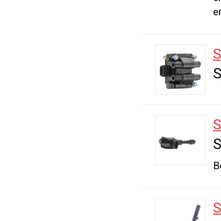
e
S
S
B