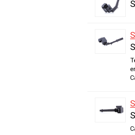
S
S
T
e
C
S
C