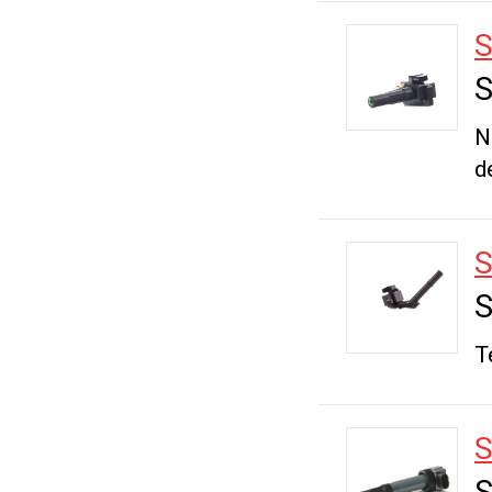
S
N
d
S
T