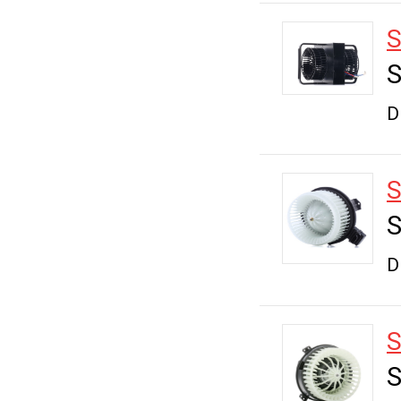
S
S
D
S
S
D
S
S