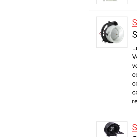
S
S
L
V
v
c
c
c
r
S