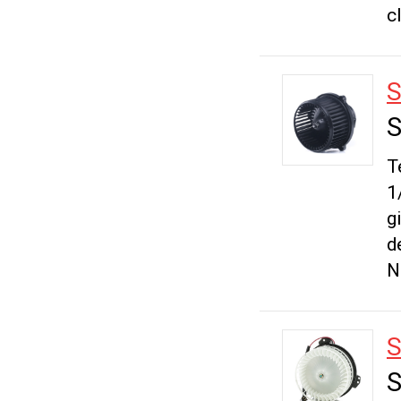
c
S
S
T
1
g
d
N
S
S