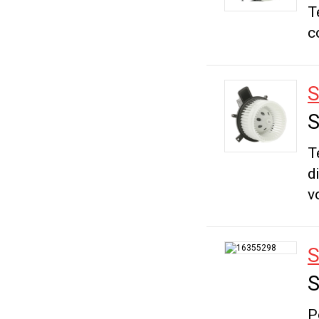
T
c
S
S
T
d
v
S
S
P