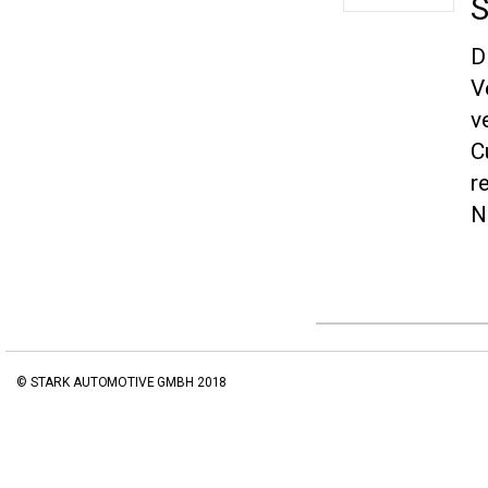
S
D
V
v
C
r
N
© STARK AUTOMOTIVE GMBH 2018