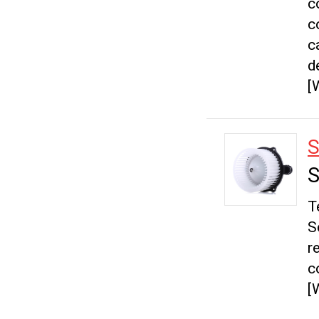
c
c
c
d
[
S
S
T
S
r
c
[