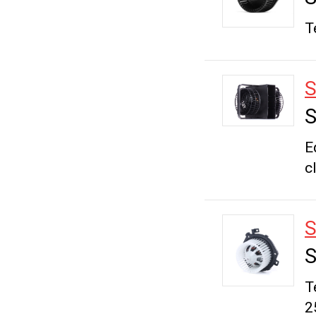
T
S
S
E
c
S
S
T
2