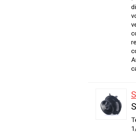
d
v
v
c
r
c
A
c
S
S
T
1