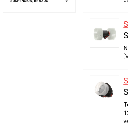
SUSPENSIÓN, BRAZOS
S
S
N
[V
S
S
T
1
v