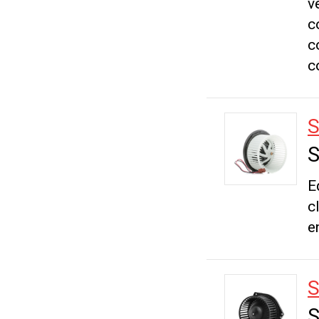
v
c
c
c
S
S
E
c
e
S
S