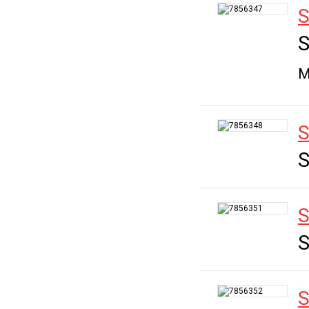
S
M
S
S