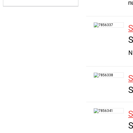
n
S
N
S
S