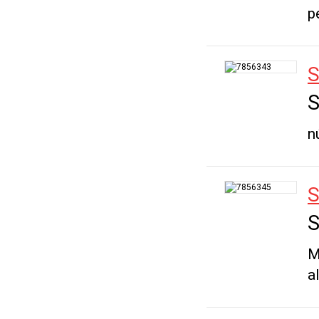
p
S
n
S
M
a