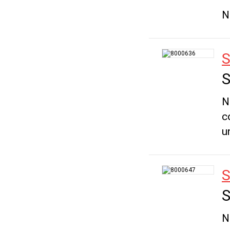
N
S
N
c
u
S
N