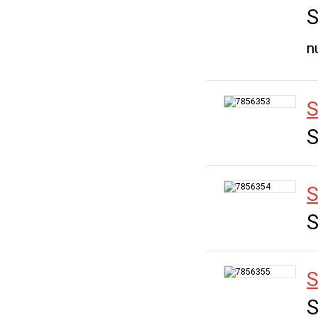
S
n
S
S
S