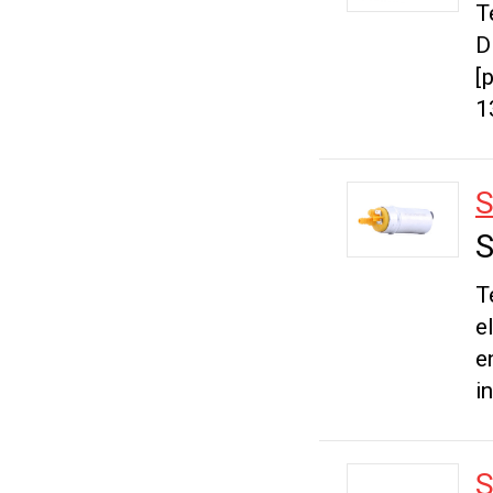
T
D
[
1
S
S
T
e
e
i
S