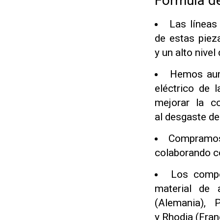
Fórmula de
Las líneas
de estas piez
y un alto nivel
Hemos aume
eléctrico de 
mejorar la co
al desgaste del
Compramos 
colaborando co
Los compo
material de 
(Alemania), 
y Rhodia (Fran