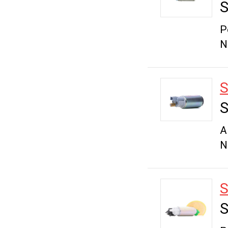
S
P
N
S
S
A
N
S
S