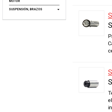
MOTOR
SUSPENSIÓN, BRAZOS
S
S
P
C
c
S
S
T
e
i