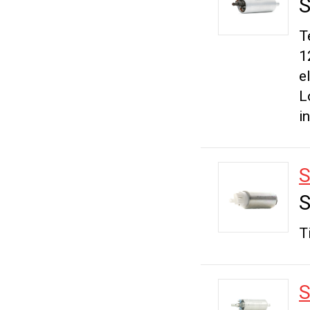
S
T
1
e
L
i
S
S
T
S