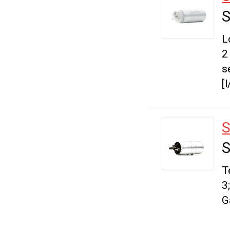
S
L
2
s
[
S
S
T
3
G