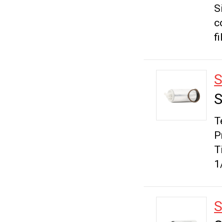
S
c
fi
S
S
T
P
T
1
S