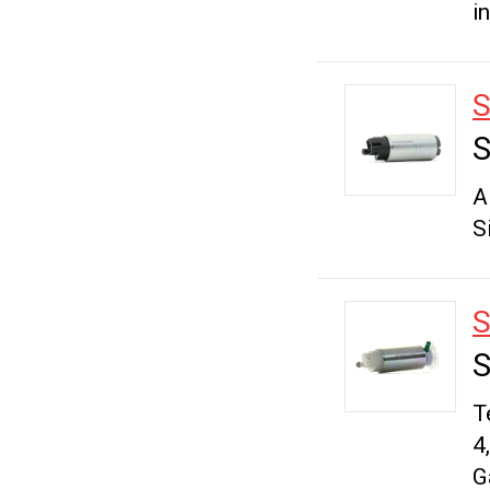
i
S
S
A
S
S
S
T
4
G