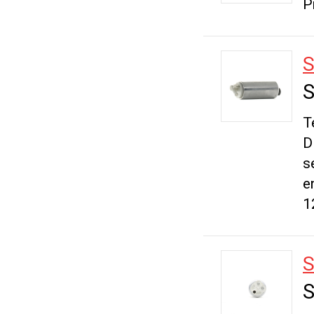
P
S
S
T
D
s
e
1
S
S