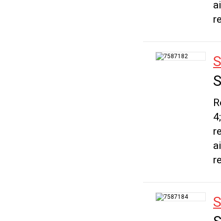
a
r
S
S
R
4
r
a
r
S