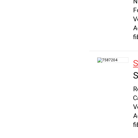
N
F
V
A
f
S
S
R
C
V
A
f