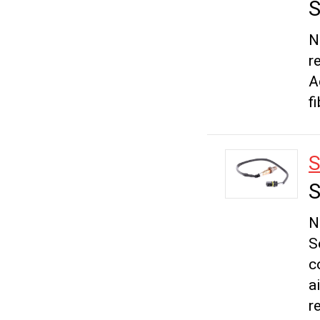
S
N
r
A
f
S
S
N
S
c
a
r