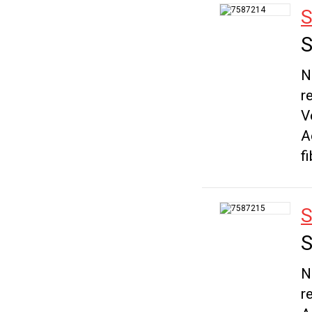
S
S
N
r
V
A
f
S
S
N
r