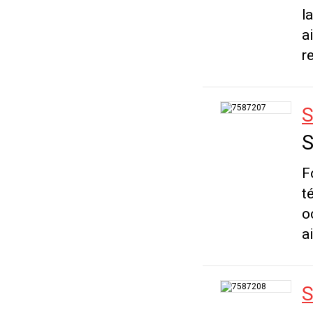
l
a
r
S
S
F
t
o
a
S