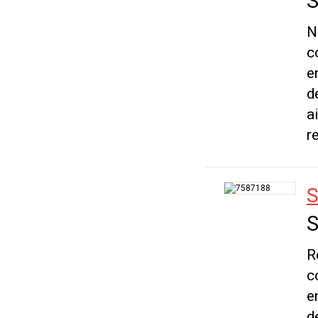
S
N
c
e
d
a
r
S
S
R
c
e
d