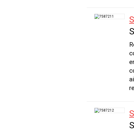
S
S
R
c
e
c
a
r
S
S