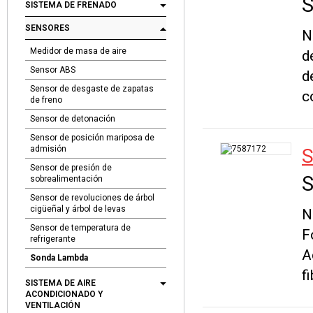
S
SISTEMA DE FRENADO
SENSORES
N
Medidor de masa de aire
d
Sensor ABS
d
Sensor de desgaste de zapatas
c
de freno
Sensor de detonación
Sensor de posición mariposa de
admisión
S
Sensor de presión de
S
sobrealimentación
Sensor de revoluciones de árbol
cigüeñal y árbol de levas
N
Sensor de temperatura de
F
refrigerante
A
Sonda Lambda
f
SISTEMA DE AIRE
ACONDICIONADO Y
VENTILACIÓN