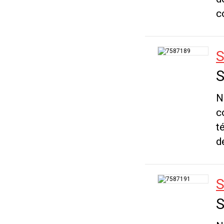
c
S
S
N
c
t
d
S
S