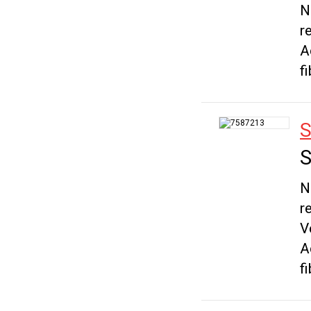
N
r
A
f
S
S
N
r
V
A
f