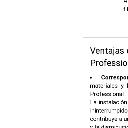
A
f
Ventajas 
Professio
Correspo
materiales y 
Professiona
La instalació
ininterrumpido
contribuye a u
y la disminuci