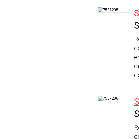
S
S
R
c
e
d
c
S
S
R
c