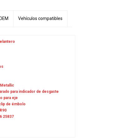
 OEM
Vehículos compatibles
delantero
1
os
Metallic
arado para indicador de desgaste
o para eje
clip de émbolo
R90
6 25837