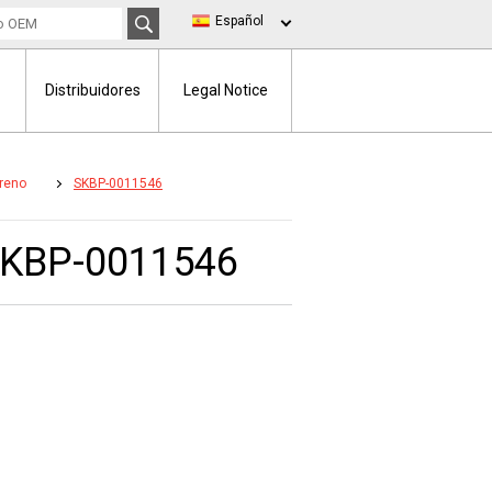
Español
Distribuidores
Legal Notice
Freno
SKBP-0011546
 SKBP-0011546