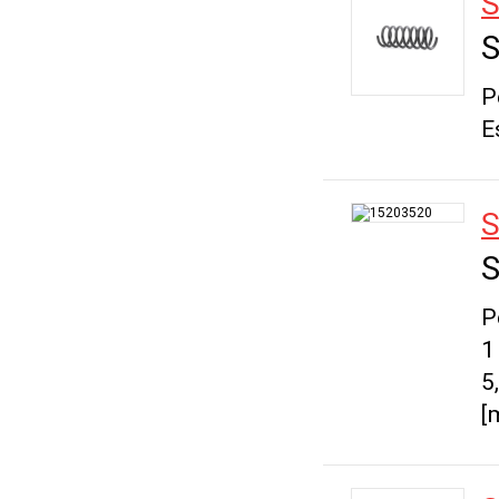
S
S
P
E
S
S
P
1
5
[