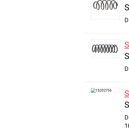
S
D
S
S
D
S
S
D
1