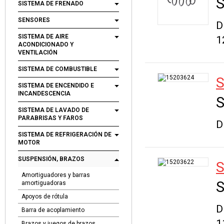
S
SISTEMA DE FRENADO
SENSORES
D
SISTEMA DE AIRE
1
ACONDICIONADO Y
VENTILACIÓN
SISTEMA DE COMBUSTIBLE
S
SISTEMA DE ENCENDIDO E
INCANDESCENCIA
S
SISTEMA DE LAVADO DE
PARABRISAS Y FAROS
D
SISTEMA DE REFRIGERACIÓN DE
MOTOR
SUSPENSIÓN, BRAZOS
S
Amortiguadores y barras
S
amortiguadoras
Apoyos de rótula
D
Barra de acoplamiento
1
Brazos y juegos de brazos