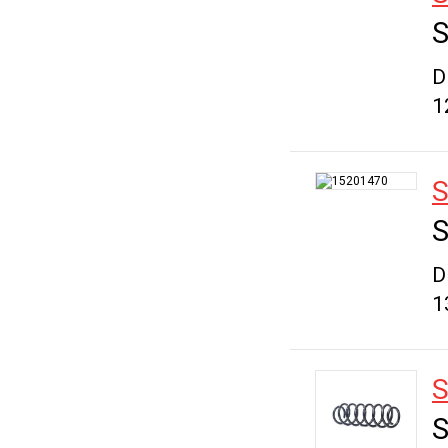
S
D
1
S
S
D
1
S
S