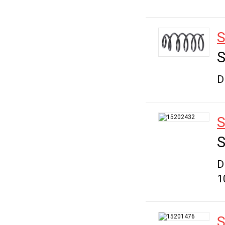
S
S
D
S
S
D
1
S