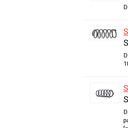
D
S
S
D
1
S
S
D
p