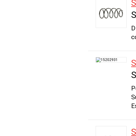
S
S
D
c
S
S
P
S
E
S