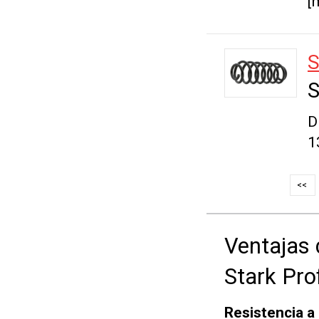
[
S
S
D
1
<<
Ventajas 
Stark Pro
Resistencia a 